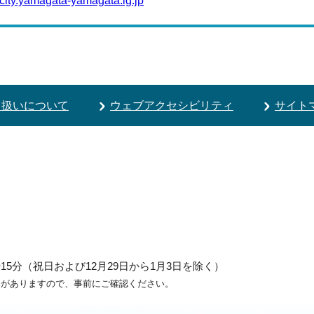
ity.yamagata-yamagata.lg.jp
り扱いについて
ウェブアクセシビリティ
サイト
5分（祝日および12月29日から1月3日を除く）
ろがありますので、事前にご確認ください。