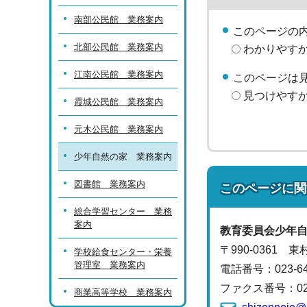
南部公民館 業務案内
このページの
北部公民館 業務案内
わかりやす
江南公民館 業務案内
このページは
見つけやす
霞城公民館 業務案内
元木公民館 業務案内
少年自然の家 業務案内
図書館 業務案内
このページに関
総合学習センター 業務
案内
教育委員会
少年
〒990-0361
学校給食センター・栄養
管理室 業務案内
電話番号：
023-6
ファクス番号：023-
商業高等学校 業務案内