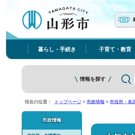
暮らし・手続き
子育て・教育
情報を探す
現在の位置：
トップページ
>
市政情報
>
市役所・各
市政情報