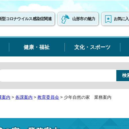
新型コロナウイルス感染症関連
山形市の魅力
お気に入
健康・福祉
文化・スポーツ
課案内
>
各課案内
>
教育委員会
> 少年自然の家 業務案内