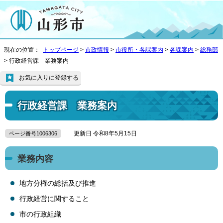
現在の位置：
トップページ
>
市政情報
>
市役所・各課案内
>
各課案内
>
総務部
> 行政経営課 業務案内
お気に入りに登録する
行政経営課 業務案内
更新日 令和8年5月15日
ページ番号1006306
業務内容
地方分権の総括及び推進
行政経営に関すること
市の行政組織