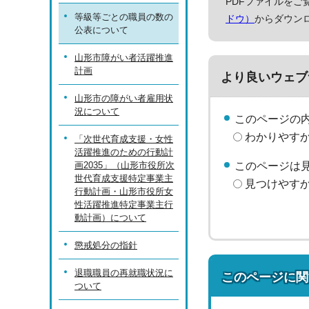
PDFファイルをご覧
等級等ごとの職員の数の
ドウ）
からダウン
公表について
山形市障がい者活躍推進
計画
より良いウェブ
山形市の障がい者雇用状
況について
このページの
わかりやす
「次世代育成支援・女性
活躍推進のための行動計
画2035」（山形市役所次
このページは
世代育成支援特定事業主
見つけやす
行動計画・山形市役所女
性活躍推進特定事業主行
動計画）について
懲戒処分の指針
退職職員の再就職状況に
このページに関
ついて