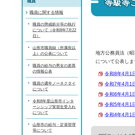
等級等
職員
職員に関する情報
職員の懲戒処分等の執行
について（令和8年7月22
日）
山形市職員録（所属長以
地方公務員法（昭
上）の公表について
について公表しま
職員の給与の男女の差異
の情報公表
令和8年4月1日現
職員の通年ノーネクタイ
令和7年4月1日現
について
令和6年4月1日現
令和8年度山形市インタ
令和5年4月1日現
ーンシップ実習生受入れ
について
令和4年4月1日現
山形市の給与・定員管理
等について