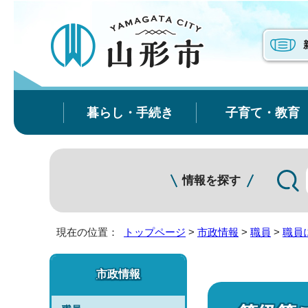
暮らし・手続き
子育て・教育
情報を探す
現在の位置：
トップページ
>
市政情報
>
職員
>
職員
市政情報