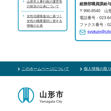
山形市人事行政の運営等
総務部
職員課
給
の状況の公表について
〒990-8540 
女性活躍推進法に基づく
電話番号：
023-
女性の職業選択に資する
ファクス番号：023-
情報の公表
syokuin@city
このホームページについて
個人情報の取
山形市
Yamagata City