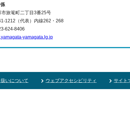
与係
山形市旅篭町二丁目3番25号
641-1212（代表）
内線262・268
624-8406
.yamagata-yamagata.lg.jp
り扱いについて
ウェブアクセシビリティ
サイト