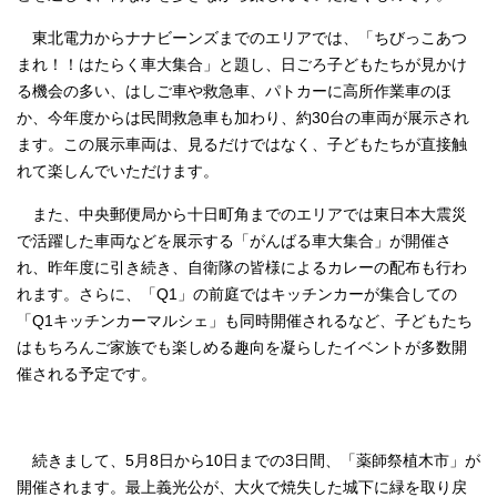
東北電力からナナビーンズまでのエリアでは、「ちびっこあつ
まれ！！はたらく車大集合」と題し、日ごろ子どもたちが見かけ
る機会の多い、はしご車や救急車、パトカーに高所作業車のほ
か、今年度からは民間救急車も加わり、約30台の車両が展示され
ます。この展示車両は、見るだけではなく、子どもたちが直接触
れて楽しんでいただけます。
また、中央郵便局から十日町角までのエリアでは東日本大震災
で活躍した車両などを展示する「がんばる車大集合」が開催さ
れ、昨年度に引き続き、自衛隊の皆様によるカレーの配布も行わ
れます。さらに、「Q1」の前庭ではキッチンカーが集合しての
「Q1キッチンカーマルシェ」も同時開催されるなど、子どもたち
はもちろんご家族でも楽しめる趣向を凝らしたイベントが多数開
催される予定です。
続きまして、5月8日から10日までの3日間、「薬師祭植木市」が
開催されます。最上義光公が、大火で焼失した城下に緑を取り戻