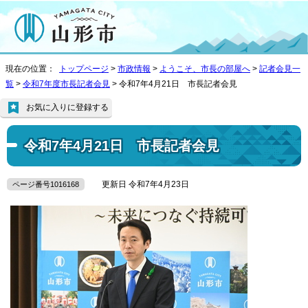
現在の位置：
トップページ
>
市政情報
>
ようこそ、市長の部屋へ
>
記者会見一
覧
>
令和7年度市長記者会見
> 令和7年4月21日 市長記者会見
お気に入りに登録する
令和7年4月21日 市長記者会見
更新日 令和7年4月23日
ページ番号1016168