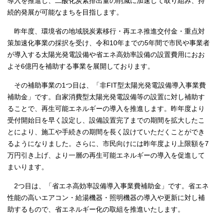
導入を推進し、二酸化炭素排出量の削減に加速して取り組み、持
続的発展が可能なまちを目指します。
昨年度、環境省の地域脱炭素移行・再エネ推進交付金・重点対
策加速化事業の採択を受け、令和10年までの5年間で市民や事業者
が導入する太陽光発電設備や省エネ高効率設備の設置費用におお
よそ6億円を補助する事業を展開しております。
その補助事業の1つ目は、「非FIT型太陽光発電設備導入事業費
補助金」です。自家消費型太陽光発電設備等の設置に対し補助す
ることで、再生可能エネルギーの導入を推進します。昨年度より
受付開始日を早く設定し、設備設置完了までの期間を拡大したこ
とにより、施工や手続きの期間を長く設けていただくことができ
るようになりました。さらに、市民向けには昨年度より上限額を7
万円引き上げ、より一層の再生可能エネルギーの導入を促進して
まいります。
2つ目は、「省エネ高効率設備導入事業費補助金」です。省エネ
性能の高いエアコン・給湯機器・照明機器の導入や更新に対し補
助するもので、省エネルギー化の取組を推進いたします。