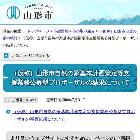
現在の位置：
トップページ
>
市政情報
>
市の取り組み
>
（仮称）山形市自然の
家の検討
> （仮称）山形市自然の家基本計画策定等支援業務公募型プロポーザル
の結果について
お気に入りに登録する
（仮称）山形市自然の家基本計画策定等支
援業務公募型プロポーザルの結果について
更新日 令和6年7月31日
ページ番号1013492
（仮称）山形市自然の家基本計画策定等支援業務公募型プロポ
ーザルの審査結果について
より良いウェブサイトにするために、ページのご感想