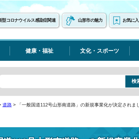
新型コロナウイルス感染症関連
山形市の魅力
お気に入
健康・福祉
文化・スポーツ
>
道路
> 「一般国道112号山形南道路」の新規事業化が決定されま