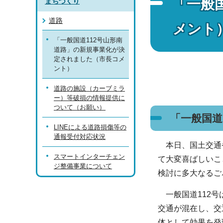
「一般
まちづくり
道路
メント
「一般国道112号山形南
道路」の新規事業化が決
定されました（市長コメ
ント）
道路の施設（カーブミラ
ー）等破損の情報提供に
ついて（お願い）
「一般国道
LINEによる道路損傷等の
通報受付対応状況
本日、国土交通省
スマートインターチェン
て大変喜ばしいこ
ジ整備事業について
検討に多大なるご
一般国道112号
交通が混在し、交
体として効果を発