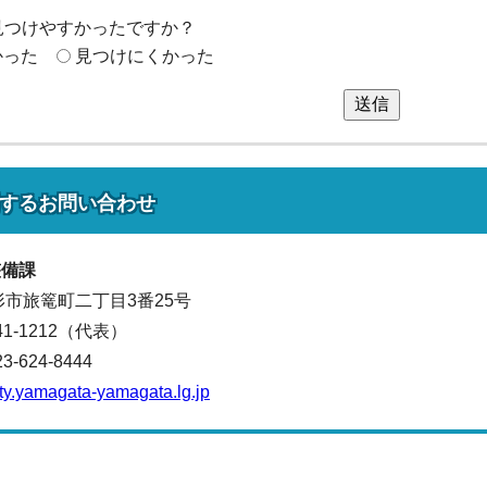
見つけやすかったですか？
かった
見つけにくかった
送信
する
お問い合わせ
整備課
山形市旅篭町二丁目3番25号
641-1212（代表）
624-8444
ty.yamagata-yamagata.lg.jp