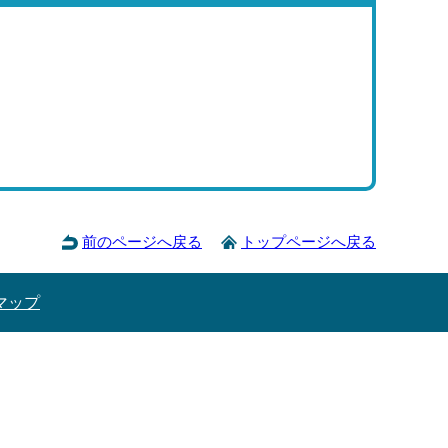
前のページへ戻る
トップページへ戻る
マップ