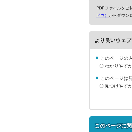
PDFファイルをご覧
ドウ）
からダウン
より良いウェブ
このページの
わかりやす
このページは
見つけやす
このページに関