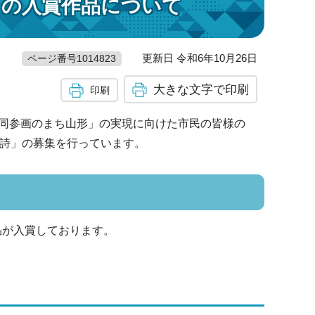
」の入賞作品について
更新日 令和6年10月26日
ページ番号1014823
大きな文字で印刷
印刷
同参画のまち山形」の実現に向けた市民の皆様の
行詩」の募集を行っています。
品が入賞しております。