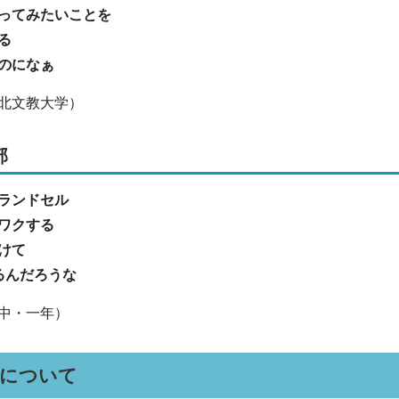
ってみたいことを
る
のになぁ
北文教大学）
部
ランドセル
ワクする
けて
るんだろうな
中・一年）
集について