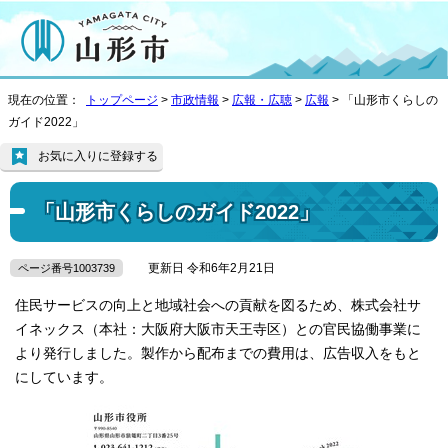
現在の位置：
トップページ
>
市政情報
>
広報・広聴
>
広報
> 「山形市くらしの
ガイド2022」
お気に入りに登録する
「山形市くらしのガイド2022」
更新日 令和6年2月21日
ページ番号1003739
住民サービスの向上と地域社会への貢献を図るため、株式会社サ
イネックス（本社：大阪府大阪市天王寺区）との官民協働事業に
より発行しました。製作から配布までの費用は、広告収入をもと
にしています。