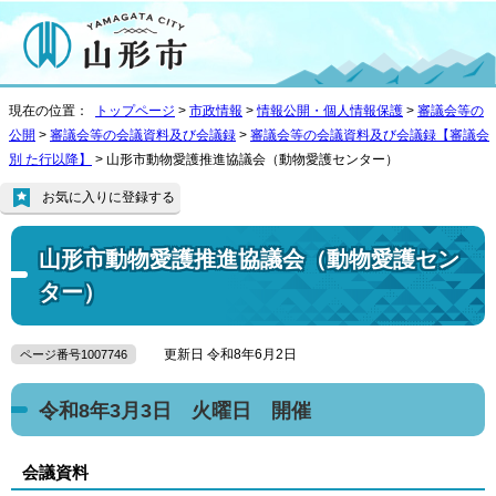
現在の位置：
トップページ
>
市政情報
>
情報公開・個人情報保護
>
審議会等の
公開
>
審議会等の会議資料及び会議録
>
審議会等の会議資料及び会議録【審議会
別 た行以降】
> 山形市動物愛護推進協議会（動物愛護センター）
お気に入りに登録する
山形市動物愛護推進協議会（動物愛護セン
ター）
更新日 令和8年6月2日
ページ番号1007746
令和8年3月3日 火曜日 開催
会議資料