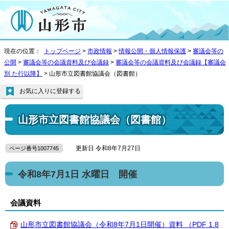
現在の位置：
トップページ
>
市政情報
>
情報公開・個人情報保護
>
審議会等の
公開
>
審議会等の会議資料及び会議録
>
審議会等の会議資料及び会議録【審議会
別 た行以降】
> 山形市立図書館協議会（図書館）
お気に入りに登録する
山形市立図書館協議会（図書館）
更新日 令和8年7月27日
ページ番号1007745
令和8年7月1日 水曜日 開催
会議資料
山形市立図書館協議会（令和8年7月1日開催）資料 （PDF 1.8