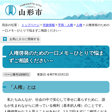
現在の位置：
トップページ
>
市政情報
>
平和・人権
>
人権
> 人権啓発のための
一口メモ～ひとりで悩まずご相談ください～
お気に入りに登録する
人権啓発のための一口メモ～ひとりで悩ま
ずご相談ください～
更新日 令和7年10月1日
ページ番号1009871
「人権」とは
私たちみんなが、社会の中で安心して幸せに暮らすために、誰
もが生まれながらに持っている権利（基本的人権）のことです。
人権侵害かな？と思うことがあれば、1人で悩まずにご相談くださ