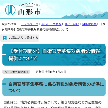
現在の位置：
トップページ
>
暮らし・手続き
>
届出・証明
>
自衛官募集
> 【受
付期間外】自衛官等募集対象者の情報提供について
お気に入りに登録する
【受付期間外】自衛官等募集対象者の情報
提供について
更新日 令和8年4月23日
ページ番号1014854
自衛官等募集事務に係る募集対象者情報の提供に
ついて
自衛隊は、地方公共団体と協力して、被災地支援などの公益性の