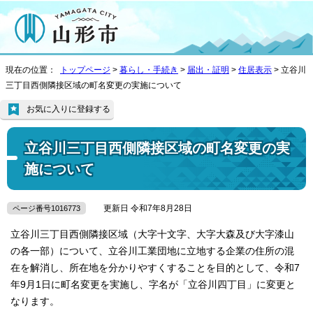
現在の位置：
トップページ
>
暮らし・手続き
>
届出・証明
>
住居表示
> 立谷川
三丁目西側隣接区域の町名変更の実施について
お気に入りに登録する
立谷川三丁目西側隣接区域の町名変更の実
施について
更新日 令和7年8月28日
ページ番号1016773
立谷川三丁目西側隣接区域（大字十文字、大字大森及び大字漆山
の各一部）について、立谷川工業団地に立地する企業の住所の混
在を解消し、所在地を分かりやすくすることを目的として、令和7
年9月1日に町名変更を実施し、字名が「立谷川四丁目」に変更と
なります。