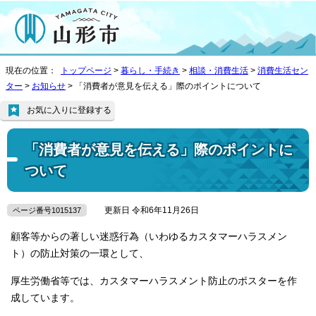
現在の位置：
トップページ
>
暮らし・手続き
>
相談・消費生活
>
消費生活セン
ター
>
お知らせ
> 「消費者が意見を伝える」際のポイントについて
お気に入りに登録する
「消費者が意見を伝える」際のポイントに
ついて
更新日 令和6年11月26日
ページ番号1015137
顧客等からの著しい迷惑行為（いわゆるカスタマーハラスメン
ト）の防止対策の一環として、
厚生労働省等では、カスタマーハラスメント防止のポスターを作
成しています。