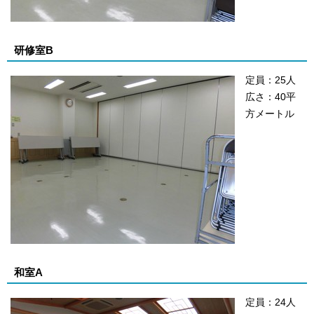
研修室B
定員：25人
広さ：40平
方メートル
和室A
定員：24人