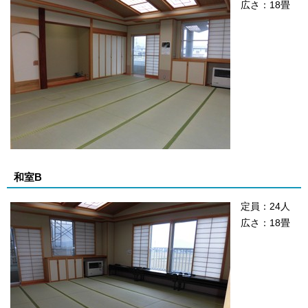
広さ：18畳
和室B
定員：24人
広さ：18畳