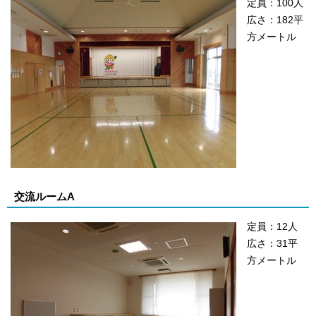
定員：100人
広さ：182平
方メートル
交流ルームA
定員：12人
広さ：31平
方メートル