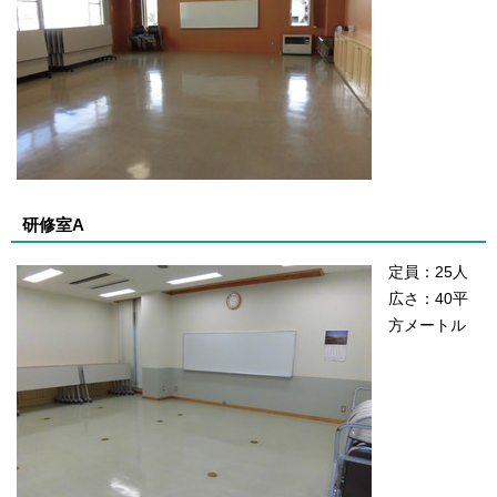
研修室A
定員：25人
広さ：40平
方メートル