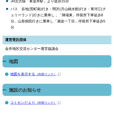
JR左沢線「東金井駅」より徒歩15分
バス 谷地(荒町南)行き・間沢(月山銘水館)行き・寒河江(チ
ェリーランド)行きに乗車し，「陣場東」停留所下車徒歩8
分。山形病院行きに乗車し「瀬波一丁目」停留所下車徒歩5
分
運営受託団体
金井地区交流センター運営協議会
地図
地図を表示する
（外部リンク）
施設のお知らせ
コミセンだより
（外部リンク）