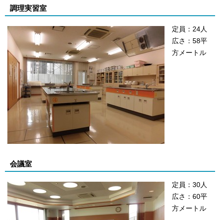
調理実習室
定員：24人
広さ：58平
方メートル
会議室
定員：30人
広さ：60平
方メートル