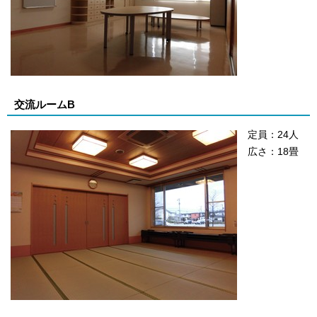
交流ルームB
定員：24人
広さ：18畳