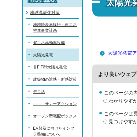
太陽光
環境保全・公害
地球温暖化対策
地域脱炭素移行・再エネ
推進事業計画
省エネ高効率設備
太陽光発電ア
太陽光発電
非FIT型太陽光発電
より良いウェブ
建築物の遮熱・断熱対策
デコ活
このページの
わかりやす
エコ・サマーアクション
このページは
オープン型宅配ボックス
見つけやす
EV普及に向けたインフ
ラ整備について