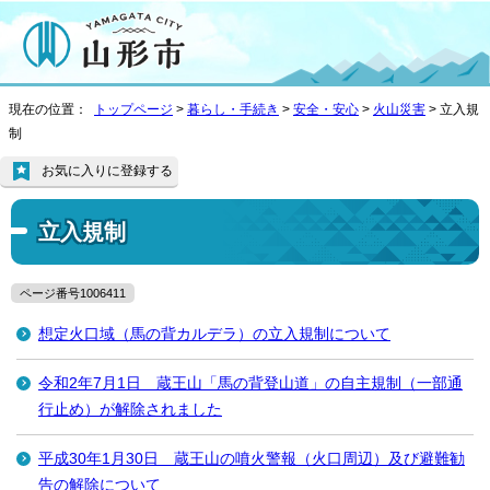
現在の位置：
トップページ
>
暮らし・手続き
>
安全・安心
>
火山災害
> 立入規
制
お気に入りに登録する
立入規制
ページ番号1006411
想定火口域（馬の背カルデラ）の立入規制について
令和2年7月1日 蔵王山「馬の背登山道」の自主規制（一部通
行止め）が解除されました
平成30年1月30日 蔵王山の噴火警報（火口周辺）及び避難勧
告の解除について