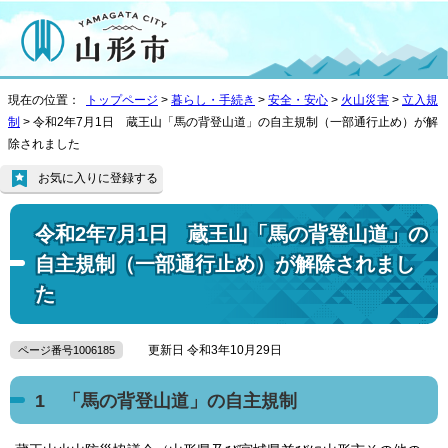
現在の位置：
トップページ
>
暮らし・手続き
>
安全・安心
>
火山災害
>
立入規
制
> 令和2年7月1日 蔵王山「馬の背登山道」の自主規制（一部通行止め）が解
除されました
お気に入りに登録する
令和2年7月1日 蔵王山「馬の背登山道」の
自主規制（一部通行止め）が解除されまし
た
更新日 令和3年10月29日
ページ番号1006185
1 「馬の背登山道」の自主規制