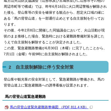
蔵王山火山防災協議会（山形県及び宮城県並びに山形市その他の
周辺市町等で構成）では、昨年6月16日に火口周辺警報が解除され
た後も、登山客等の安全を確保する観点から、想定火口域の縁に
ある「馬の背登山道」を一部通行止めとする自主規制を行ってお
ります。
その後、今年2月8日に開催した同協議会において、火山活動が現
状のまま推移した場合、緊急時における避難路整備対策を講じた
うえで自主規制を解除することが決定されました。
この度、緊急避難路整備が6月30日（木曜）に完了したことから、
7月1日（金曜）午前9時に自主規制が解除されました。
2 自主規制解除に伴う安全対策
登山客や観光客の安全対策として、緊急避難路が整備され、馬の
背登山道上に緊急避難路への誘導看板が設置されます。
馬の背登山道緊急避難路
馬の背登山道緊急避難路整備図 （PDF 811.4 KB）