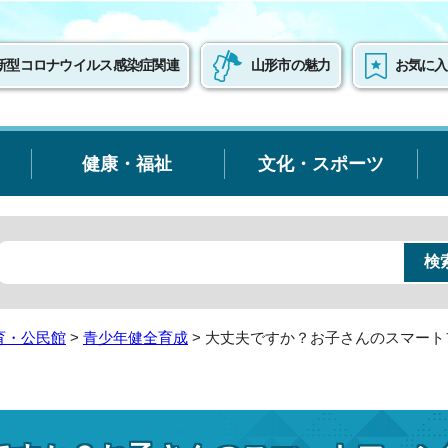
新型コロナウイルス感染症関連
山形市の魅力
お気に入
健康・福祉
文化・スポーツ
育・公民館
>
青少年健全育成
> 大丈夫ですか？お子さんのスマー