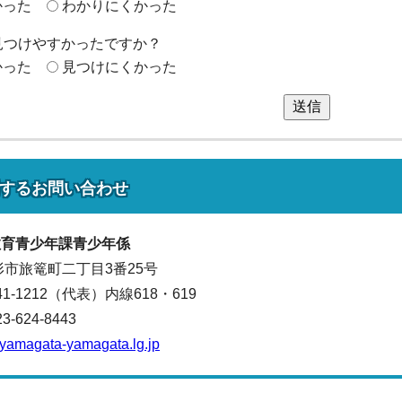
かった
わかりにくかった
見つけやすかったですか？
かった
見つけにくかった
送信
する
お問い合わせ
教育青少年課
青少年係
山形市旅篭町二丁目3番25号
641-1212（代表）
内線618・619
624-8443
yamagata-yamagata.lg.jp