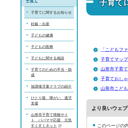
子育て
子育て
子育てに関するお知らせ
妊娠・出産
子どもの健康
子どもの医療
「こどもファ
子どもに関する相談
子育てマップ
山形市子育て
子育てのための手当・助
成
子育ておしゃ
放課後児童クラブの紹介
山形市こども
ひとり親、障がい、遺児
支援
より良いウェブ
山形市子育て情報サイ
ト パパママ応援 元気
このページの
すくすくネット