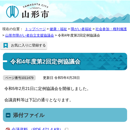
現在の位置：
トップページ
>
健康・福祉
>
障がい者福祉
>
社会参加・権利擁護
>
山形市障がい者自立支援協議会
> 令和4年度第2回定例協議会
お気に入りに登録する
令和4年度第2回定例協議会
更新日 令和5年4月28日
ページ番号1011479
令和5年2月21日に定例協議会を開催しました。
会議資料等は下記の通りとなります。
添付ファイル
会議資料 （PDF 471.4 KB）