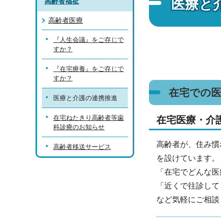
医療と
高齢者福祉
高齢者医療
『人生会議』をご存じで
すか？
『在宅療養』をご存じで
すか？
在宅での
医療と介護の連携推進
在宅ねたきり高齢者等歯
在宅医療・介
科診療のお知らせ
高齢者が、住み慣
高齢者移送サービス
を設けています。
「在宅でどんな医
「近くで往診して
など気軽にご相談