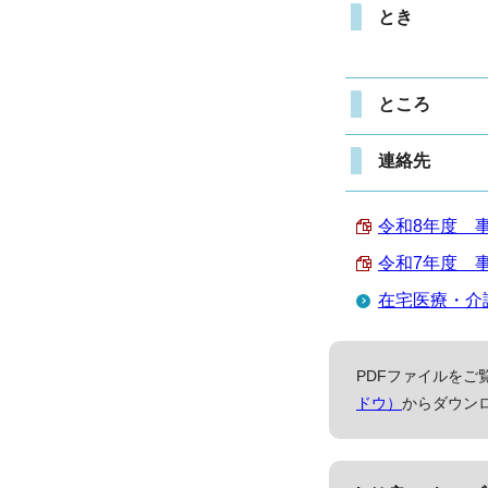
とき
ところ
連絡先
令和8年度 事業
令和7年度 事業
在宅医療・介
PDFファイルをご覧
ドウ）
からダウン