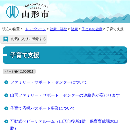
現在の位置：
トップページ
>
健康・福祉
>
健康
>
子どもの健康
> 子育て支援
お気に入りに登録する
子育て支援
ページ番号1006611
ファミリー・サポート・センターについて
山形ファミリー・サポート・センターの連絡先が変わります
子育て応援パスポート事業について
可動式ベビーケアルーム（山形市役所1階 保育育成課窓口
脇）