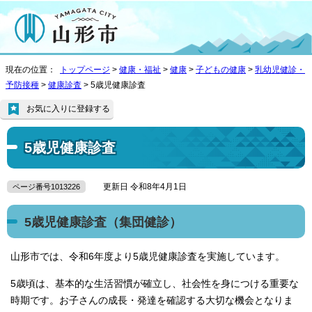
現在の位置：
トップページ
>
健康・福祉
>
健康
>
子どもの健康
>
乳幼児健診・
予防接種
>
健康診査
> 5歳児健康診査
お気に入りに登録する
5歳児健康診査
更新日 令和8年4月1日
ページ番号1013226
5歳児健康診査（集団健診）
山形市では、令和6年度より5歳児健康診査を実施しています。
5歳頃は、基本的な生活習慣が確立し、社会性を身につける重要な
時期です。お子さんの成長・発達を確認する大切な機会となりま