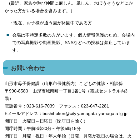
(最近、家族や遊び仲間に麻しん、風しん、水ぼうそうなどにか
かった方がいる場合を含みます。）
・現在、お子様が通う園が休園中である方
会場は不特定多数の方がいます。個人情報保護のため、会場内
での写真撮影や動画撮影、SNSなどへの投稿は禁止していま
す。
お問い合わせ
山形市母子保健課（山形市保健所内）こどもの健診・相談係
〒990-8580 山形市城南町一丁目1番1号（霞城セントラル内3
階）
電話番号：023-616-7039 ファクス：023-647-2281
Eメールアドレス：boshihoken@city.yamagata-yamagata.lg.jp
開庁日：火曜日～日曜日（閉庁日を除く）
開庁時間：午前8時30分～午後5時15分
閉庁日：月曜・祝日・年末年始（日曜、月曜が祝日の場合は、火