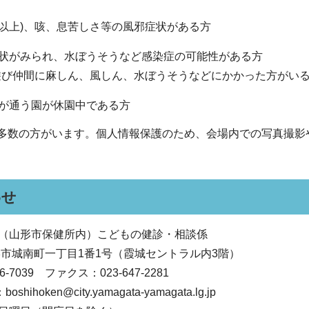
分以上)、咳、息苦しさ等の風邪症状がある方
状がみられ、水ぼうそうなど感染症の可能性がある方
び仲間に麻しん、風しん、水ぼうそうなどにかかった方がい
が通う園が休園中である方
多数の方がいます。個人情報保護のため、会場内での写真撮影
わせ
（山形市保健所内）こどもの健診・相談係
 山形市城南町一丁目1番1号（霞城セントラル内3階）
-7039 ファクス：023-647-2281
hoken@city.yamagata-yamagata.lg.jp