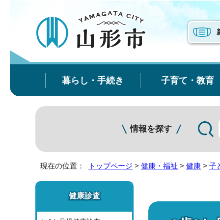
暮らし・手続き
子育て・教育
情報を探す
現在の位置：
トップページ
>
健康・福祉
>
健康
>
子
健康診査