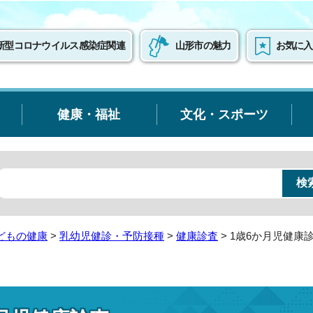
新型コロナウイルス感染症関連
山形市の魅力
お気に入
健康・福祉
文化・スポーツ
どもの健康
>
乳幼児健診・予防接種
>
健康診査
> 1歳6か月児健康