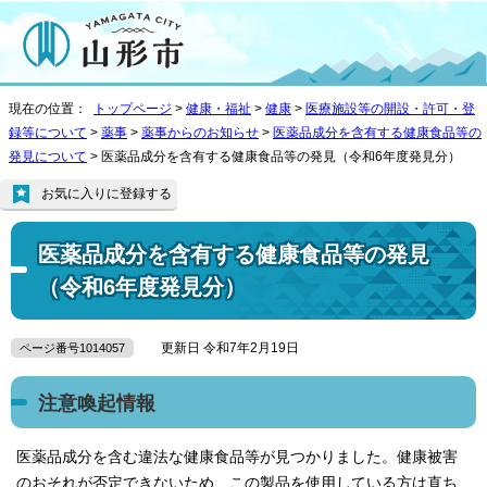
現在の位置：
トップページ
>
健康・福祉
>
健康
>
医療施設等の開設・許可・登
録等について
>
薬事
>
薬事からのお知らせ
>
医薬品成分を含有する健康食品等の
発見について
> 医薬品成分を含有する健康食品等の発見（令和6年度発見分）
お気に入りに登録する
医薬品成分を含有する健康食品等の発見
（令和6年度発見分）
更新日 令和7年2月19日
ページ番号1014057
注意喚起情報
医薬品成分を含む違法な健康食品等が見つかりました。健康被害
のおそれが否定できないため、この製品を使用している方は直ち