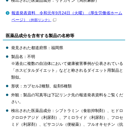
検出された医薬品成分：リドカイン（局所麻酔）
報道発表資料 令和元年9月24日（火曜）（厚生労働省ホーム
ページ）
（外部リンク）
医薬品成分を含有する製品の名称等
発見された都道府県：福岡県
製品名：不明
※過去に複数の自治体において健康被害事例が公表されている
「ホスピタルダイエット」などと称されるダイエット用製品と
類似。
形状：カプセル2種類、錠剤5種類
外観：製品の写真等は下記リンク先の報道発表資料をご覧くだ
さい。
検出された医薬品成分：シブトラミン（食欲抑制剤）、ヒドロ
クロロチアジド（利尿剤）、アミロライド（利尿剤）、フロセ
ミド（利尿剤）、ビサコジル（便秘薬）、フルオキセチン（抗