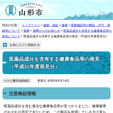
現在の位置：
トップページ
>
健康・福祉
>
健康
>
医療施設等の開設・許可・登
録等について
>
薬事
>
薬事からのお知らせ
>
医薬品成分を含有する健康食品等の
発見について
> 医薬品成分を含有する健康食品等の発見（平成31年度発見分）
お気に入りに登録する
医薬品成分を含有する健康食品等の発見
（平成31年度発見分）
更新日 令和5年6月14日
ページ番号1005957
注意喚起情報
医薬品成分を含む違法な健康食品等が見つかりました。健康被害
のおそれが否定できないため、この製品を使用している方は直ち