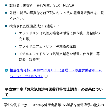
製品名：鬼突き 暴れ将軍、SEX FEVER
外観：製品の写真などは下記のリンク先の報道発表資料をご覧
ください。
検出された医薬品成分（適応）：
エフェドリン（気管支喘息や感冒に伴う咳、鼻粘膜の
充血等）
プソイドエフェドリン（鼻粘膜の充血）
メチルエフェドリン（気管支喘息や感冒に伴う咳、蕁
麻疹、湿疹等）
報道発表資料 令和2年3月13日（金曜）（厚生労働省ホーム
ページ）
（外部リンク）
平成30年度「無承認無許可医薬品等買上調査」の結果につい
て
厚生労働省では、いわゆる健康食品等155製品を都道府県の協力の