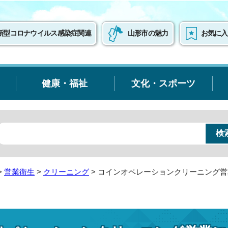
新型コロナウイルス感染症関連
山形市の魅力
お気に入
健康・福祉
文化・スポーツ
>
営業衛生
>
クリーニング
> コインオペレーションクリーニング