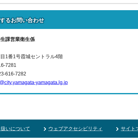
する
お問い合わせ
衛生課
営業衛生係
目1番1号霞城セントラル4階
16-7281
616-7282
i@city.yamagata-yamagata.lg.jp
り扱いについて
ウェブアクセシビリティ
サイト