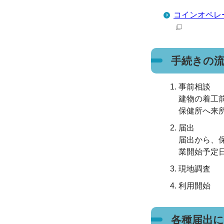
コインオペレ
手続きの
事前相談
建物の着工
保健所へ来所
届出
届出から、
業開始予定
現地調査
利用開始
各種届出