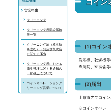
コイン
生活衛生
営業衛生
クリーニング
クリーニング所開設届施
設一覧
クリーニング所（取次所
(1)コイ
を含む）・無店舗取次店
に関する届出
洗濯機、乾燥機等
クリーニング所における
※病院、寄宿舎等
衛生管理に関する通知の
一部改正について
コインオペレーションク
(2)届出
リーニング営業について
山形市内でコイン
※コインオペレー