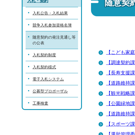
随意契
入札・契約
入札公告・入札結果
競争入札参加資格名簿
随意契約の発注見通し等
の公表
【こども家庭
入札契約制度
【調達契約課
入札契約様式
【長寿支援課
電子入札システム
【道路維持課
公募型プロポーザル
【観光戦略課
工事検査
【公園緑地課
【道路維持課
【スポーツ課
【選挙管理委