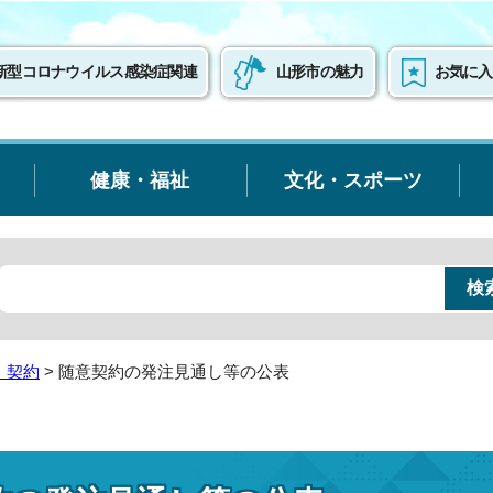
新型コロナウイルス感染症関連
山形市の魅力
お気に入
健康・福祉
文化・スポーツ
・契約
> 随意契約の発注見通し等の公表