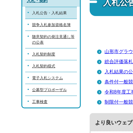
入札公
入札・契約
入札公告・入札結果
競争入札参加資格名簿
随意契約の発注見通し等
の公表
山形市グラウ
入札契約制度
総合評価落札
入札契約様式
入札結果の公
電子入札システム
条件付一般競
公募型プロポーザル
令和8年度工
工事検査
制限付一般競
より良いウェブ