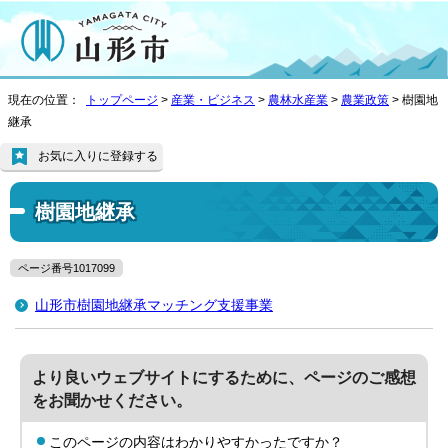
現在の位置：
トップページ
>
産業・ビジネス
>
農林水産業
>
農業政策
> 樹園地
継承
お気に入りに登録する
樹園地継承
ページ番号1017099
山形市樹園地継承マッチング支援事業
より良いウェブサイトにするために、ページのご感想
をお聞かせください。
このページの内容はわかりやすかったですか？