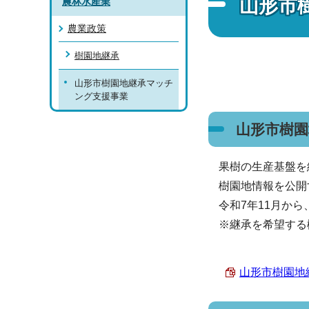
山形市
農林水産業
農業政策
樹園地継承
山形市樹園地継承マッチ
ング支援事業
山形市樹
果樹の生産基盤を
樹園地情報を公開
令和7年11月か
※継承を希望する
山形市樹園地継