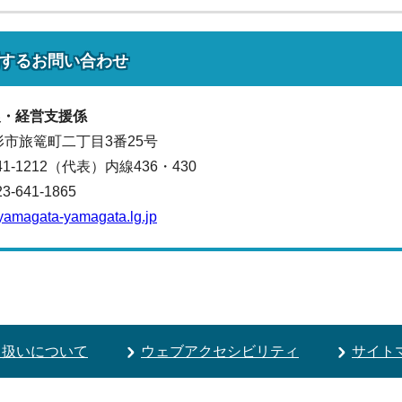
する
お問い合わせ
農・経営支援係
山形市旅篭町二丁目3番25号
641-1212（代表）
内線436・430
641-1865
yamagata-yamagata.lg.jp
り扱いについて
ウェブアクセシビリティ
サイト