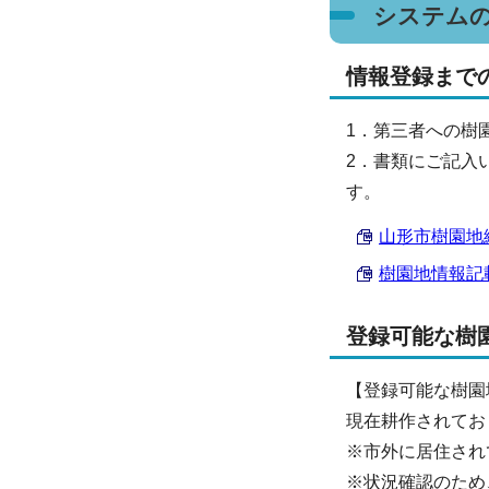
システム
情報登録まで
1．第三者への樹
2．書類にご記入
す。
山形市樹園地継
樹園地情報記載用
登録可能な樹
【登録可能な樹園
現在耕作されてお
※市外に居住され
※状況確認のため