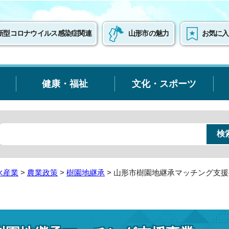
新型コロナウイルス感染症関連
山形市の魅力
お気に入
健康・福祉
文化・スポーツ
水産業
>
農業政策
>
樹園地継承
> 山形市樹園地継承マッチング支