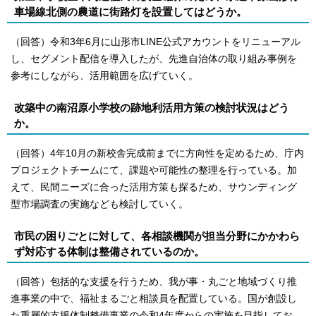
車場線北側の農道に街路灯を設置してはどうか。
（回答）令和3年6月に山形市LINE公式アカウントをリニューアル
し、セグメント配信を導入したが、先進自治体の取り組み事例を
参考にしながら、活用範囲を広げていく。
改築中の南沼原小学校の跡地利活用方策の検討状況はどう
か。
（回答）4年10月の新校舎完成前までに方向性を定めるため、庁内
プロジェクトチームにて、課題や可能性の整理を行っている。加
えて、民間ニーズに合った活用方策も探るため、サウンディング
型市場調査の実施なども検討していく。
市民の困りごとに対して、各相談機関が担当分野にかかわら
ず対応する体制は整備されているのか。
（回答）包括的な支援を行うため、我が事・丸ごと地域づくり推
進事業の中で、福祉まるごと相談員を配置している。国が創設し
た重層的支援体制整備事業の令和4年度からの実施を目指してお