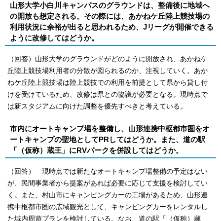
山形大学小白川キャンパスのグラウンドは、整備後に地域へ
の開放も想定される。その際には、あかねケ丘陸上競技場の
利用状況に余裕が出ると思われるため、Jリーグが開催できる
ように改修してはどうか。
（回答）山形大学のグラウンドがどのように開放され、あかねケ
丘陸上競技場利用者の分散が図られるのか、注視していく。あか
ねケ丘陸上競技場は陸上競技での利用を前提として県から貸し付
けを受けているため、改修は県との協議が必要となる。現時点で
は新スタジアムに向けた調整を優先すべきと考えている。
市内にオートキャンプ場を整備し、山形連携中枢都市圏をオ
ートキャンプの聖地としてPRしてはどうか。また、道の駅
「（仮称）蔵王」にRVパークを併設してはどうか。
（回答） 現時点では新たなオートキャンプ場整備の予定はない
が、民間事業者から提案があれば必要に応じて支援を検討してい
く。また、村山市にキャンピングカーの工場があるため、山形連
携中枢都市圏の広域観光として、キャンピングカーをレンタルし
た域内周遊プランを検討している。なお、道の駅「（仮称）蔵