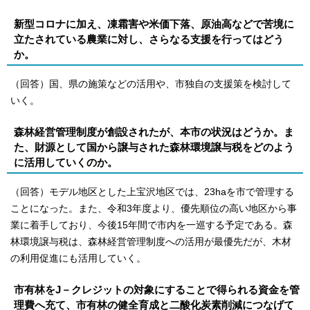
新型コロナに加え、凍霜害や米価下落、原油高などで苦境に
立たされている農業に対し、さらなる支援を行ってはどう
か。
（回答）国、県の施策などの活用や、市独自の支援策を検討して
いく。
森林経営管理制度が創設されたが、本市の状況はどうか。ま
た、財源として国から譲与された森林環境譲与税をどのよう
に活用していくのか。
（回答）モデル地区とした上宝沢地区では、23haを市で管理する
ことになった。また、令和3年度より、優先順位の高い地区から事
業に着手しており、今後15年間で市内を一巡する予定である。森
林環境譲与税は、森林経営管理制度への活用が最優先だが、木材
の利用促進にも活用していく。
市有林をJ－クレジットの対象にすることで得られる資金を管
理費へ充て、市有林の健全育成と二酸化炭素削減につなげて