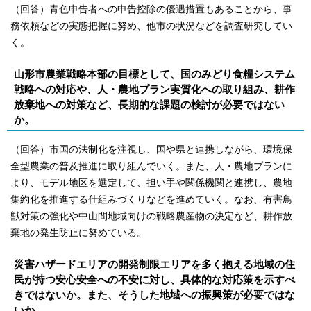
（回答）青色申告者への申告控除の優遇措置もあることから、事
務依頼などの実態把握に努め、他市の状況などを調査研究してい
く。
山形市農業戦略本部の目標として、国のみどり食糧システム
戦略への対応や、人・農地プラン実質化への取り組み、耕作
放棄地への対策など、長期的な課題の検討が必要ではない
か。
（回答）市国の法制化を注視し、国や県と連携しながら、環境保
全型農業の普及推進に取り組んでいく。また、人・農地プランに
より、モデル地区を選定して、担い手や関係機関と連携し、農地
集約化を推進する仕組みづくりなどを進めていく。なお、有害鳥
獣対策の強化や中山間地域向けの戦略農産物の決定など、耕作放
棄地の発生防止に努めている。
災害ハザードエリアの開発制限エリアを多く抱える地域の住
民が持つ安心安全への不安に対し、具体的な対応策を示すべ
きではないか。また、そうした地域への振興策が必要ではな
いか。