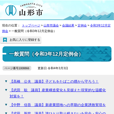
現在の位置：
トップページ
>
山形市議会
>
会議結果
>
定例会
>
令和3年12月定
例会
> 一般質問（令和3年12月定例会）
お気に入りに登録する
一般質問（令和3年12月定例会）
更新日 令和4年3月3日
ページ番号1008866
【高橋 公夫 議員】子どもをたばこの煙から守ろう！
【武田 聡 議員】産業構造変化も見据えた現実的な温暖化
対策を！
【中野 信吾 議員】新産業団地への早期の企業誘致実現を
【武田 新世 議員】誰ひとり取り残さないを安全・安心の