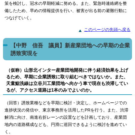
策を検討し、冠水の早期軽減に努める。また、緊急時連絡網を整
備したため、早めの情報提供を行い、被害が出る前の避難行動に
つなげていく。
このページの先頭へ戻る
【中野 信吾 議員】新産業団地への早期の企業
誘致実現を
（仮称）山形北インター産業団地開発に伴う経済効果を上げ
るため、早期に企業誘致に取り組むべきではないか。また、
天童鮨洗線は立谷川工業団地へ向かう車で現在も渋滞してい
るが、アクセス道路は1本のみでよいのか。
（回答）誘致業種などを早期に検討・決定し、ホームページでの
進捗状況の発信や、東京事務所を活用したPRを行う。また、渋滞
解消に向け、南進右折レーンの設置などを計画しており、産業団
地内の道路構成なども、円滑に巡回できるように検討を進めてい
く。