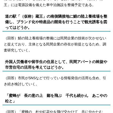
王」には電源設備を備えた車中泊施設を整備予定である。
道の駅「（仮称）蔵王」の南側隣接地に鯖の陸上養殖場を整
備し、ブランド化や特産品の開発を行うことで観光誘客を図
ってはどうか。
（回答）鯖の陸上養殖場の整備には民間企業の技術が欠かせない
と捉えており、主体となる民間企業の存在が前提となるため、調
査研究していく。
外国人労働者や留学生の住居として、民間アパートの斡旋や
市営住宅の活用を考えてはどうか。
（回答）市民がSNSなどで行っている情報発信の活用も含め、引
き続き検討していく。
「蜜蜂が 長の意の上 鄙を飛ぶ 千代も続かん あこやの
松と」
（回答）「蜜蜂の 杜や紅花やを飛び交かひて 共に分かたむ