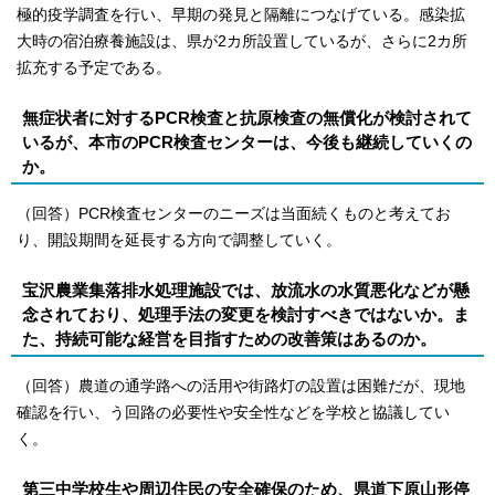
極的疫学調査を行い、早期の発見と隔離につなげている。感染拡
大時の宿泊療養施設は、県が2カ所設置しているが、さらに2カ所
拡充する予定である。
無症状者に対するPCR検査と抗原検査の無償化が検討されて
いるが、本市のPCR検査センターは、今後も継続していくの
か。
（回答）PCR検査センターのニーズは当面続くものと考えてお
り、開設期間を延長する方向で調整していく。
宝沢農業集落排水処理施設では、放流水の水質悪化などが懸
念されており、処理手法の変更を検討すべきではないか。ま
た、持続可能な経営を目指すための改善策はあるのか。
（回答）農道の通学路への活用や街路灯の設置は困難だが、現地
確認を行い、う回路の必要性や安全性などを学校と協議してい
く。
第三中学校生や周辺住民の安全確保のため、県道下原山形停