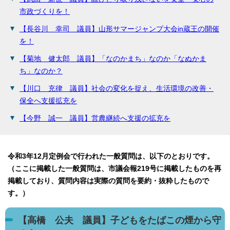
市政づくりを！
【長谷川 幸司 議員】山形サマージャンプ大会in蔵王の開催
を！
【菊地 健太郎 議員】「なのかまち」なのか「なぬかま
ち」なのか？
【川口 充律 議員】社会の変化を捉え、生活環境の改善・
保全へ支援拡充を
【今野 誠一 議員】営農継続へ支援の拡充を
令和3年12月定例会で行われた一般質問は、以下のとおりです。
（ここに掲載した一般質問は、市議会報219号に掲載したものを再
掲載しており、質問内容は実際の質問を要約・抜粋したもので
す。）
【高橋 公夫 議員】子どもをたばこの煙から守