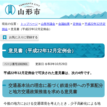
現在の位置：
トップページ
>
山形市議会
>
会議結果
>
定例会
>
平成22年12月定
例会
> 意見書（平成22年12月定例会）
お気に入りに登録する
意見書（平成22年12月定例会）
更新日 令和3年10月29日
ページ番号1002901
平成22年12月定例会で可決された意見書は、次の4件です。
交通基本法の理念に基づく鉄道分野への予算配分
と地方交通政策推進を求める意見書
今後の地方における交通環境を考えたとき，少子高齢化による地