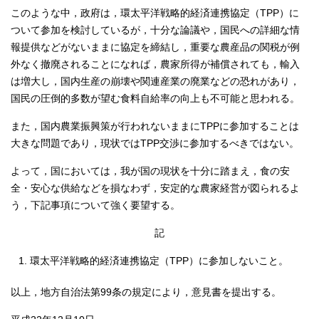
このような中，政府は，環太平洋戦略的経済連携協定（TPP）に
ついて参加を検討しているが，十分な論議や，国民への詳細な情
報提供などがないままに協定を締結し，重要な農産品の関税が例
外なく撤廃されることになれば，農家所得が補償されても，輸入
は増大し，国内生産の崩壊や関連産業の廃業などの恐れがあり，
国民の圧倒的多数が望む食料自給率の向上も不可能と思われる。
また，国内農業振興策が行われないままにTPPに参加することは
大きな問題であり，現状ではTPP交渉に参加するべきではない。
よって，国においては，我が国の現状を十分に踏まえ，食の安
全・安心な供給などを損なわず，安定的な農家経営が図られるよ
う，下記事項について強く要望する。
記
環太平洋戦略的経済連携協定（TPP）に参加しないこと。
以上，地方自治法第99条の規定により，意見書を提出する。