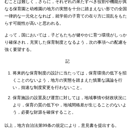
むことは難しく，さらに，それぞれの果たすべき役割や機能が異
なる保育園と幼稚園の地方の実態を十分に踏まえない形での全国
一律的な一元化となれば，就学前の子育ての在り方に混乱をもた
らす可能性が高いと思われる。
よって，国においては，子どもたちが健やかに育つ環境がしっか
り確保され，充実した保育制度となるよう，次の事項への配慮を
強く要望する。
記
将来的な保育制度の設計に当たっては，保育環境の低下を招
くことのないよう，地方の実態を踏まえた慎重な議論を行
い，拙速な制度変更を行わないこと。
保育施設の設置及び運営に対しては，地域事情や財政状況に
より，保育の質の低下や，地域間格差が生じることのないよ
う，必要な財源を確保すること。
以上，地方自治法第99条の規定により，意見書を提出する。