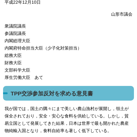
平成22年12月10日
山形市議会
衆議院議長
参議院議長
内閣総理大臣
内閣府特命担当大臣（少子化対策担当）
総務大臣
財務大臣
文部科学大臣
厚生労働大臣 あて
TPP交渉参加反対を求める意見書
我が国では，国土の隅々にまで美しい農山漁村が展開し，領土が
保全されており，安全・安心な食料を供給している。しかし，貿
易立国として発展してきた結果，日本は世界で最も開かれた農産
物純輸入国となり，食料自給率も著しく低下している。