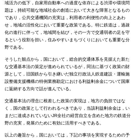
域活力の低下，自家用自動車への過度な依存による渋滞や環境問
題は，持続可能な地域社会の創造において大きな障害となるもの
であり，公共交通機関の充実は，利用者の利便性の向上とあわ
せ，地域の活性化において重要な政策である。特に鉄道は，過疎
化の進行に伴って，地域間を結び，その一方で交通弱者の足を守
るという役割を担い，住みやすいまちづくりにおいても重要な分
野である。
そうした観点から，国において，総合的交通体系を見据えた新た
な交通基本法の策定が進められているが，同法に基づく政策の財
源として，旧国鉄から引き継いだ独立行政法人鉄道建設・運輸施
設整備支援機構の特例業務勘定における利益剰余金について国庫
に返納する方向で話が進んでいる。
交通基本法の理念に根差した政策の実現は，地方の負担ではな
く，国の政策として行われるべきであり，当該利益剰余金は，い
まだに達成されていないJR全社の経営自立を含めた地方の鉄道分
野の充実，発展のために有効に活用すべきである。
以上の趣旨から，国においては，下記の事項を実現するための予