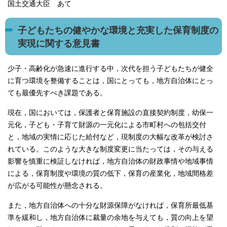
国土交通大臣 あて
子どもたちの健やかな環境と充実した保育制度の
実現に関する意見書
少子・高齢化が急速に進行する中，次代を担う子どもたちが健全
に育つ環境を整備することは，国にとっても，地方自治体にとっ
ても最優先すべき課題である。
現在，国においては，保護者と保育施設の直接契約制度，幼保一
元化，子ども・子育て財源の一元化による市町村への包括交付
と，地域の実情に応じた給付など，現制度の大幅な改革が検討さ
れている。このような大きな制度変更に当たっては，その与える
影響を慎重に検証しなければ，地方自治体の財政事情や地域事情
による，保育制度や環境の質の低下，保育の産業化，地域間格差
が広がる可能性が懸念される。
また，地方自治体への十分な財源保障がなければ，保育所最低基
準を緩和し，地方自治体に裁量の余地を与えても，質の向上を望