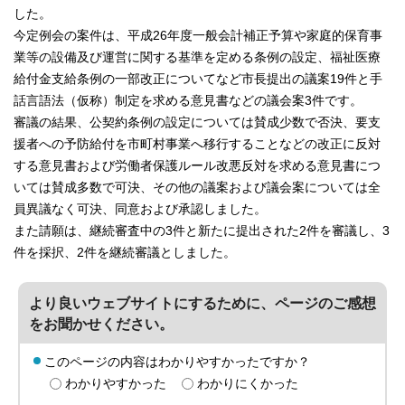
した。
今定例会の案件は、平成26年度一般会計補正予算や家庭的保育事
業等の設備及び運営に関する基準を定める条例の設定、福祉医療
給付金支給条例の一部改正についてなど市長提出の議案19件と手
話言語法（仮称）制定を求める意見書などの議会案3件です。
審議の結果、公契約条例の設定については賛成少数で否決、要支
援者への予防給付を市町村事業へ移行することなどの改正に反対
する意見書および労働者保護ルール改悪反対を求める意見書につ
いては賛成多数で可決、その他の議案および議会案については全
員異議なく可決、同意および承認しました。
また請願は、継続審査中の3件と新たに提出された2件を審議し、3
件を採択、2件を継続審議としました。
より良いウェブサイトにするために、ページのご感想
をお聞かせください。
このページの内容はわかりやすかったですか？
わかりやすかった
わかりにくかった