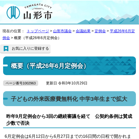
現在の位置：
トップページ
>
山形市議会
>
会議結果
>
定例会
>
平成26年6月定
例会
> 概要（平成26年6月定例会）
お気に入りに登録する
概要（平成26年6月定例会）
更新日 令和3年10月29日
ページ番号1002963
子どもの外来医療費無料化 中学3年生まで拡大
昨年9月定例会から3回の継続審議を経て 公契約条例は賛成
少数で否決
6月定例会は6月12日から6月27日までの16日間の日程で開かれま