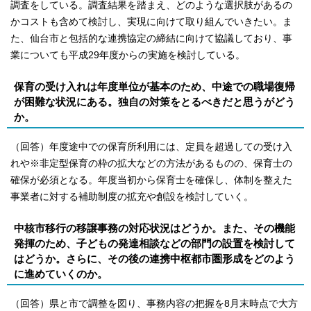
調査をしている。調査結果を踏まえ、どのような選択肢があるの
かコストも含めて検討し、実現に向けて取り組んでいきたい。ま
た、仙台市と包括的な連携協定の締結に向けて協議しており、事
業についても平成29年度からの実施を検討している。
保育の受け入れは年度単位が基本のため、中途での職場復帰
が困難な状況にある。独自の対策をとるべきだと思うがどう
か。
（回答）年度途中での保育所利用には、定員を超過しての受け入
れや※非定型保育の枠の拡大などの方法があるものの、保育士の
確保が必須となる。年度当初から保育士を確保し、体制を整えた
事業者に対する補助制度の拡充や創設を検討していく。
中核市移行の移譲事務の対応状況はどうか。また、その機能
発揮のため、子どもの発達相談などの部門の設置を検討して
はどうか。さらに、その後の連携中枢都市圏形成をどのよう
に進めていくのか。
（回答）県と市で調整を図り、事務内容の把握を8月末時点で大方