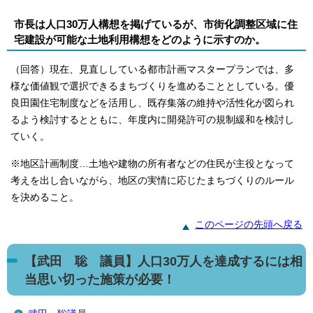
市長は人口30万人構想を掲げているが、市街化調整区域に住
宅建設が可能な土地利用構想をどのように示すのか。
（回答）現在、見直ししている都市計画マスタープランでは、多
様な価値観で選択できるまちづくりを進めることとしている。優
良田園住宅制度などを活用し、既存集落の維持や活性化が図られ
るよう検討するとともに、年度内に開発許可の規制緩和を検討し
ていく。
※地区計画制度…土地や建物の所有者などの住民が主役となって
考えを出し合いながら、地区の実情に応じたまちづくりのルール
を決めること。
このページの先頭へ戻る
【武田 聡 議員】人口30万人を達成するには相
当思い切った施策が必要！