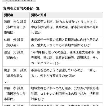
質問者と質問の要旨一覧
質問者
質問の要旨
遠藤 吉久 議員
人口30万人都市、魅力ある都市づくりに向けて、
（市民連合山形
中核市移行関係、農業政策、都市計画道路の見直
市議団）
し ほか
仁藤 俊 議員
市長就任一年間の感想と目標達成に向けた意気込
（翔政会）
み、魅力あふれる中心市街地の活性化 ほか
渡辺 元 議員
1年間を振り返っての感想、健康医療先進都市、観
（緑政会）
光振興、道の駅、児童遊戯施設、新野球場、サッ
カースタジアム ほか
尾形 源二 議員
市議会をどのように認識しているのか、「変え
（所属会派な
る」。何をどう変えるのか ほか
し）
加藤 孝 議員
地域主権と平和への取り組み、元双葉小学校跡地
（市民連合山形
利用、コミセンの利用率向上の取り組み、活断層
市議団）
対策 ほか