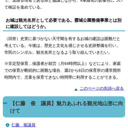
で、道路管理者である県と協議しながら、4車線化の必要性につい
て検証を進めている。
お城は観光名所として必要である。霞城公園整備事業とは別
に建設してはどうか。
（回答）史実に基づかない天守閣を有するお城の建設は困難だと
考えている。今後は、歴史と文化を感じさせる史跡整備を行い、
市民のシンボル、観光名所となるよう取り組んでいきたい。
※非定型保育…保護者が就労（月64時間以上）などにより、家庭
での保育が断続的に困難な場合、週2から6日の保育所の通常開所
時間内で、児童を保育できない時間帯に利用することができる。
このページの先頭へ戻る
【仁藤 俊 議員】魅力あふれる観光地山形に向
けて
仁藤 俊議員