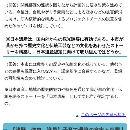
（回答）関係部課の連携を図りながら計画的に浸水対策を進めて
いる。今後は、台風やゲリラ豪雨などによる冠水などの被害解消
に向け、庁内横断的な構成によるプロジェクトチームの設置を含
めた体制づくりを検討していく。
※日本遺産は、国内外からの観光誘客に有効である。本市が
昔から持つ歴史文化と伝統工芸などの文化をあわせたストー
リーを構築し、日本遺産認定に向けて取り組んではどうか。
（回答）本市には数多くの歴史や伝統文化が残っている。他都市
との連携も視野に入れながら、認定基準に合致するかなど、登録
の可能性も含めて検討していく。
※日本遺産…地域の歴史的魅力や特色を通じて我が国の文化・伝
統を語るストーリーを「日本遺産」として文化庁が認定するも
の。
このページの先頭へ戻る
【浅野 弥史 議員】子育て環境の充実と外国人