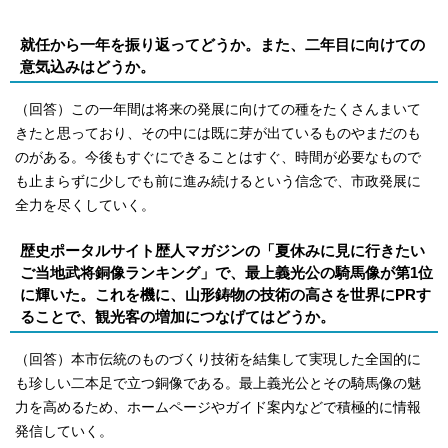
就任から一年を振り返ってどうか。また、二年目に向けての
意気込みはどうか。
（回答）この一年間は将来の発展に向けての種をたくさんまいて
きたと思っており、その中には既に芽が出ているものやまだのも
のがある。今後もすぐにできることはすぐ、時間が必要なもので
も止まらずに少しでも前に進み続けるという信念で、市政発展に
全力を尽くしていく。
歴史ポータルサイト歴人マガジンの「夏休みに見に行きたい
ご当地武将銅像ランキング」で、最上義光公の騎馬像が第1位
に輝いた。これを機に、山形鋳物の技術の高さを世界にPRす
ることで、観光客の増加につなげてはどうか。
（回答）本市伝統のものづくり技術を結集して実現した全国的に
も珍しい二本足で立つ銅像である。最上義光公とその騎馬像の魅
力を高めるため、ホームページやガイド案内などで積極的に情報
発信していく。