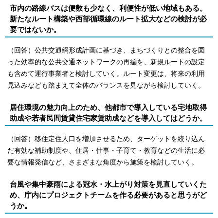
市内の路線バスは便数も少なく、利便性が低い地域もある。
新たなルート構築や西部循環線のルート拡大などの検討が必
要ではないか。
（回答）公共交通網形成計画に基づき、まちづくりとの整合を図
った効率的な公共交通ネットワークの再編を、新規ルートの設定
も含めて運行事業者と検討していく。ルート変更は、将来の利用
見込みなども踏まえて全体のバランスを見ながら検討していく。
居住環境の魅力向上のため、他都市で導入している宅地取得
助成や若者民間賃貸住宅家賃助成などを導入してはどうか。
（回答）移住定住人口を増加させるため、ターゲットを絞り込ん
だ有効な補助制度や、住居・仕事・子育て・教育などの生活に必
要な情報発信など、さまざまな角度から施策を検討していく。
台風や集中豪雨による冠水・水上がり対策を見直していくた
め、庁内にプロジェクトチームを作る必要があると思うがど
うか。