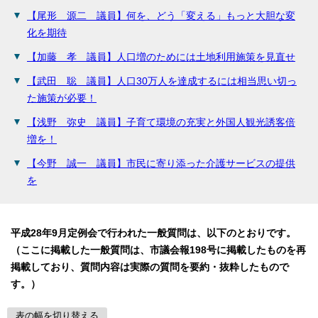
【尾形 源二 議員】何を、どう「変える」もっと大胆な変
化を期待
【加藤 孝 議員】人口増のためには土地利用施策を見直せ
【武田 聡 議員】人口30万人を達成するには相当思い切っ
た施策が必要！
【浅野 弥史 議員】子育て環境の充実と外国人観光誘客倍
増を！
【今野 誠一 議員】市民に寄り添った介護サービスの提供
を
平成28年9月定例会で行われた一般質問は、以下のとおりです。
（ここに掲載した一般質問は、市議会報198号に掲載したものを再
掲載しており、質問内容は実際の質問を要約・抜粋したもので
す。）
表の幅を切り替える