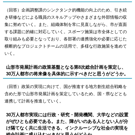
（回答）企画調整課のシンクタンク的機能の向上のため、引き続
き研修などによる職員のスキルアップやさまざまな外部情報の収
集に努めていく。また、組織体制を常に見直しながら、市が直面
する課題に的確に対応していく。スポーツ施策は市全体としての
取り組みも必要となっており、各部署の連携強化や必要に応じた
横断的なプロジェクトチームの活用で、多様な行政施策を進めて
いく。
山形市発展計画の政策基盤となる第8次総合計画を策定し、
30万人都市の将来像を具体的に示すべきだと思うがどうか。
（回答）政策の実現に向けて、国が推進する地方創生総合戦略を
含めた形で山形市発展計画を策定しているため、国・県などとも
連携して計画を推進していく。
30万人都市実現には行政・研究・開発機関、大学などの設置
がぜひとも必要である。また、障がいのある人とない人が分
け隔てなく共に生活できる、インクルーシブな社会の実現を
総合計画に盛り込むべきだと思うがどうか。