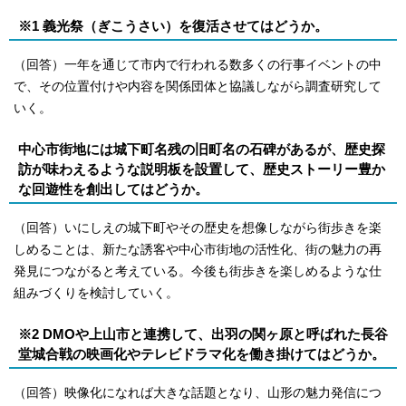
※1 義光祭（ぎこうさい）を復活させてはどうか。
（回答）一年を通じて市内で行われる数多くの行事イベントの中
で、その位置付けや内容を関係団体と協議しながら調査研究して
いく。
中心市街地には城下町名残の旧町名の石碑があるが、歴史探
訪が味わえるような説明板を設置して、歴史ストーリー豊か
な回遊性を創出してはどうか。
（回答）いにしえの城下町やその歴史を想像しながら街歩きを楽
しめることは、新たな誘客や中心市街地の活性化、街の魅力の再
発見につながると考えている。今後も街歩きを楽しめるような仕
組みづくりを検討していく。
※2 DMOや上山市と連携して、出羽の関ヶ原と呼ばれた長谷
堂城合戦の映画化やテレビドラマ化を働き掛けてはどうか。
（回答）映像化になれば大きな話題となり、山形の魅力発信につ