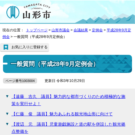
現在の位置：
トップページ
>
山形市議会
>
会議結果
>
定例会
>
平成28年9月定
例会
> 一般質問（平成28年9月定例会）
お気に入りに登録する
一般質問（平成28年9月定例会）
更新日 令和3年10月29日
ページ番号1003004
【遠藤 吉久 議員】魅力的な都市づくりのため積極的な施
策を実行せよ！
【仁藤 俊 議員】魅力あふれる観光地山形に向けて
【渡辺 元 議員】児童遊戯施設と道の駅を併設した観光拠
点整備を