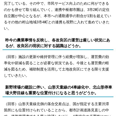
完了している。その中で、市民サービス向上のために何ができる
のかも併せて取り組んでいく。連携中枢都市圏は、3市2町の定住
自立圏が中心となるが、本市への通勤通学の割合が1割を超えてい
るその他の村山地域3市4町との連携も視野に入れて進めていきた
い。
昨今の農業事情を反映し、各改良区の運営は厳しい状況にあ
るが、改良区の現状に対する認識はどうか。
（回答）施設の更新や維持管理に伴う経費が増加し、運営費の効
率化や節減を図ることが必要な状況である。今後とも運営費の軽
減を図るため、補助制度を活用して土地改良区にできる限り支援
していきたい。
新野球場の建設に伴い、山形天童線の4車線化や、北山形停車
場大野目線も重要な位置付けになると思うがどうか。
（回答）山形天童線北側の落合交差点は、国が指定する主要渋滞
箇所にも位置付けられていることから、都市計画道路見直しの中