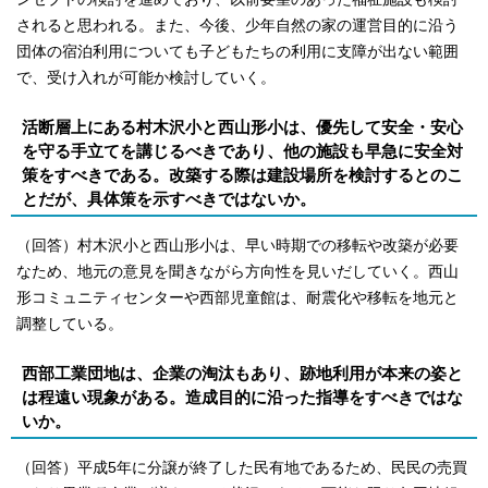
されると思われる。また、今後、少年自然の家の運営目的に沿う
団体の宿泊利用についても子どもたちの利用に支障が出ない範囲
で、受け入れが可能か検討していく。
活断層上にある村木沢小と西山形小は、優先して安全・安心
を守る手立てを講じるべきであり、他の施設も早急に安全対
策をすべきである。改築する際は建設場所を検討するとのこ
とだが、具体策を示すべきではないか。
（回答）村木沢小と西山形小は、早い時期での移転や改築が必要
なため、地元の意見を聞きながら方向性を見いだしていく。西山
形コミュニティセンターや西部児童館は、耐震化や移転を地元と
調整している。
西部工業団地は、企業の淘汰もあり、跡地利用が本来の姿と
は程遠い現象がある。造成目的に沿った指導をすべきではな
いか。
（回答）平成5年に分譲が終了した民有地であるため、民民の売買