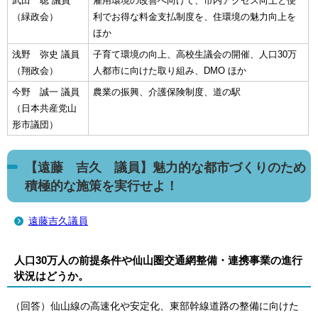
武田 聡 議員
雇用環境の改善へ向けて、市内アクセス向上と便
（緑政会）
利でお得な料金支払制度を、住環境の魅力向上を
ほか
浅野 弥史 議員
子育て環境の向上、高校生議会の開催、人口30万
（翔政会）
人都市に向けた取り組み、DMO ほか
今野 誠一 議員
農業の振興、介護保険制度、道の駅
（日本共産党山
形市議団）
【遠藤 吉久 議員】魅力的な都市づくりのため
積極的な施策を実行せよ！
遠藤吉久議員
人口30万人の前提条件や仙山圏交通網整備・連携事業の進行
状況はどうか。
（回答）仙山線の高速化や安定化、東部幹線道路の整備に向けた