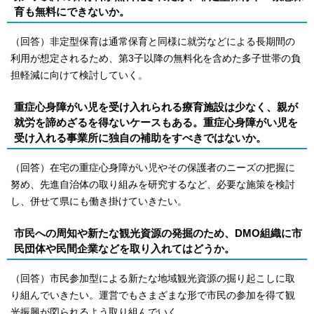
育も無料にできないか。
（回答）非定型保育は通常保育と同様に就労などによる長期間の
利用が想定されるため、第3子以降の無料化を含めた多子世帯の負
担軽減に向けて検討していく。
重症心身障がい児を受け入れられる療育施設は少なく、親が
就労を諦めざるを得ないケースもある。重症心身障がい児を
受け入れる事業所に独自の補助をすべきではないか。
（回答）在宅の重症心身障がい児やその保護者のニーズの把握に
努め、先進自治体の取り組みを研究するなど、必要な施策を検討
し、併せて県にも働き掛けていきたい。
市民への周知や新たな観光資源の発掘のため、DMO組織に市
民団体や民間企業などを取り入れてはどうか。
（回答）市民参加型による新たな地域観光資源の掘り起こしに取
り組んでいきたい。運営でもさまざまな形で市民の参加を得て観
光振興が図られるよう取り組んでいく。