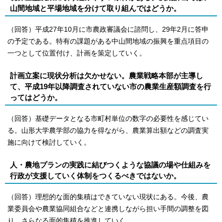
山間地域と平場地域を分けて取り組んではどうか。
（回答）平成27年10月に市農政審議会に諮問し、29年2月に答申
の予定である。特有の課題がある中山間地域の振興を重点項目の
一つとして位置付け、計画を策定していく。
計画立案に現状分析は欠かせない。農業戦略本部が主導し
て、平成19年以降調査されていない市の農業生産額調査を行
ってはどうか。
（回答）基礎データとなる市町村単位の数字の必要性を感じてい
る。山形大学農学部の協力を得ながら、農業算出額などの調査実
施に向けて検討していく。
人・農地プランの実践に結びつくような協議の場や仕組みを
行政が支援していく体制をつくるべきではないか。
（回答）理想的な面的集積はできていない現状にある。今後、農
業委員会や農業協同組合などと連携しながら担い手間の調整を図
り、さらなる面的集積を推進していく。