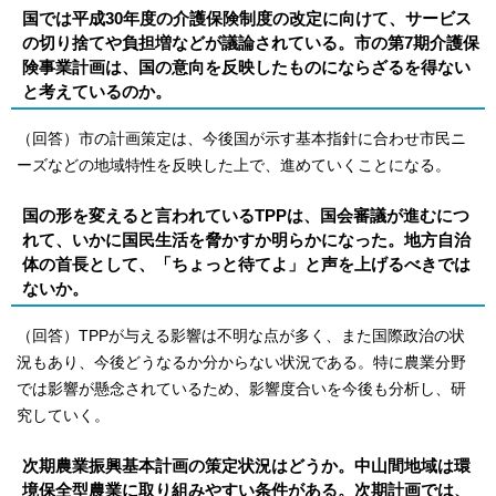
国では平成30年度の介護保険制度の改定に向けて、サービス
の切り捨てや負担増などが議論されている。市の第7期介護保
険事業計画は、国の意向を反映したものにならざるを得ない
と考えているのか。
（回答）市の計画策定は、今後国が示す基本指針に合わせ市民ニ
ーズなどの地域特性を反映した上で、進めていくことになる。
国の形を変えると言われているTPPは、国会審議が進むにつ
れて、いかに国民生活を脅かすか明らかになった。地方自治
体の首長として、「ちょっと待てよ」と声を上げるべきでは
ないか。
（回答）TPPが与える影響は不明な点が多く、また国際政治の状
況もあり、今後どうなるか分からない状況である。特に農業分野
では影響が懸念されているため、影響度合いを今後も分析し、研
究していく。
次期農業振興基本計画の策定状況はどうか。中山間地域は環
境保全型農業に取り組みやすい条件がある。次期計画では、