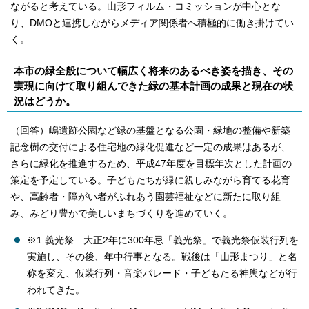
ながると考えている。山形フィルム・コミッションが中心とな
り、DMOと連携しながらメディア関係者へ積極的に働き掛けてい
く。
本市の緑全般について幅広く将来のあるべき姿を描き、その
実現に向けて取り組んできた緑の基本計画の成果と現在の状
況はどうか。
（回答）嶋遺跡公園など緑の基盤となる公園・緑地の整備や新築
記念樹の交付による住宅地の緑化促進など一定の成果はあるが、
さらに緑化を推進するため、平成47年度を目標年次とした計画の
策定を予定している。子どもたちが緑に親しみながら育てる花育
や、高齢者・障がい者がふれあう園芸福祉などに新たに取り組
み、みどり豊かで美しいまちづくりを進めていく。
※1 義光祭…大正2年に300年忌「義光祭」で義光祭仮装行列を
実施し、その後、年中行事となる。戦後は「山形まつり」と名
称を変え、仮装行列・音楽パレード・子どもたる神輿などが行
われてきた。