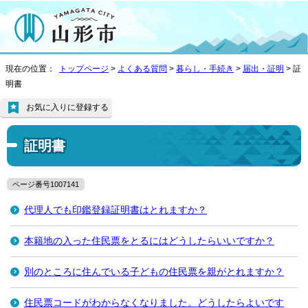
現在の位置：
トップページ
>
よくある質問
>
暮らし・手続き
>
届出・証明
> 証
明書
お気に入りに登録する
証明書
ページ番号1007141
代理人でも印鑑登録証明書はとれますか？
本籍地の入った住民票をとるにはどうしたらいいですか？
別のところに住んでいる子どもの住民票を親がとれますか？
住民票コードがわからなくなりました。どうしたらよいです