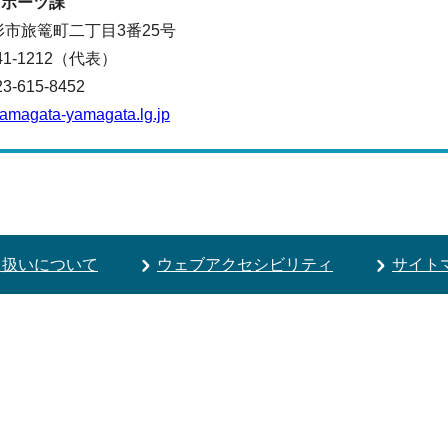
スポーツ課
山形市旅篭町二丁目3番25号
641-1212（代表）
615-8452
yamagata-yamagata.lg.jp
り扱いについて
ウェブアクセシビリティ
サイト