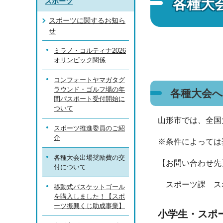
各種大
スポーツ
スポーツに関するお知ら
せ
ミラノ・コルティナ2026
オリンピック関係
コンフォートヤマガタグ
ラウンド・ゴルフ場の年
各種大会
間パスポート受付開始に
ついて
山形市では、全国
スポーツ推進委員のご紹
介
※条件によっては
各種大会出場奨励費の交
【お問い合わせ
付について
スポーツ課 スポ
移動式バスケットゴール
を購入しました！【スポ
ーツ振興くじ助成事業】
小学生・スポ