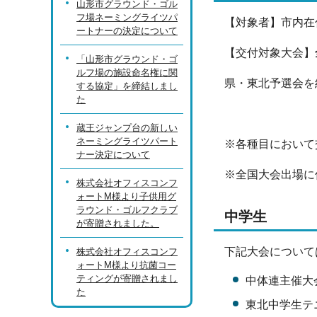
山形市グラウンド・ゴル
フ場ネーミングライツパ
【対象者】市内在
ートナーの決定について
【交付対象大会】
「山形市グラウンド・ゴ
ルフ場の施設命名権に関
県・東北予選会を
する協定」を締結しまし
た
蔵王ジャンプ台の新しい
ネーミングライツパート
※各種目において
ナー決定について
※全国大会出場に
株式会社オフィスコンフ
ォートM様より子供用グ
ラウンド・ゴルフクラブ
中学生
が寄贈されました。
下記大会について
株式会社オフィスコンフ
ォートM様より抗菌コー
ティングが寄贈されまし
中体連主催大
た
東北中学生テ