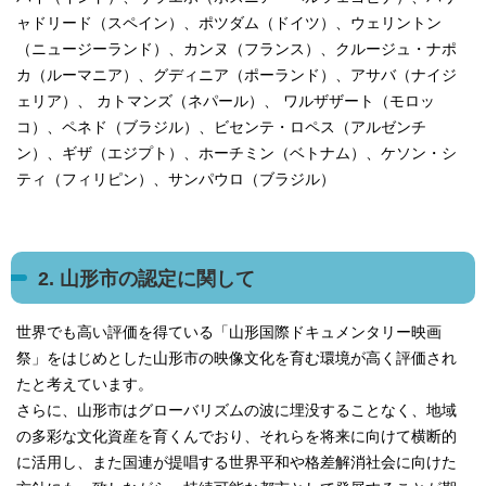
ャドリード（スペイン）、ポツダム（ドイツ）、ウェリントン
（ニュージーランド）、カンヌ（フランス）、クルージュ・ナポ
カ（ルーマニア）、グディニア（ポーランド）、アサバ（ナイジ
ェリア）、 カトマンズ（ネパール）、 ワルザザート（モロッ
コ）、ペネド（ブラジル）、ビセンテ・ロペス（アルゼンチ
ン）、ギザ（エジプト）、ホーチミン（ベトナム）、ケソン・シ
ティ（フィリピン）、サンパウロ（ブラジル）
2. 山形市の認定に関して
世界でも高い評価を得ている「山形国際ドキュメンタリー映画
祭」をはじめとした山形市の映像文化を育む環境が高く評価され
たと考えています。
さらに、山形市はグローバリズムの波に埋没することなく、地域
の多彩な文化資産を育くんでおり、それらを将来に向けて横断的
に活用し、また国連が提唱する世界平和や格差解消社会に向けた