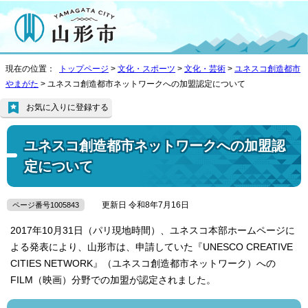
現在の位置：
トップページ
>
文化・スポーツ
>
文化・芸術
>
ユネスコ創造都市
やまがた
> ユネスコ創造都市ネットワークへの加盟認定について
お気に入りに登録する
ユネスコ創造都市ネットワークへの加盟認
定について
更新日 令和8年7月16日
ページ番号1005843
2017年10月31日（パリ現地時間）、ユネスコ本部ホームページに
よる発表により、山形市は、申請していた『UNESCO CREATIVE
CITIES NETWORK』（ユネスコ創造都市ネットワーク）への
FILM（映画）分野での加盟が認定されました。