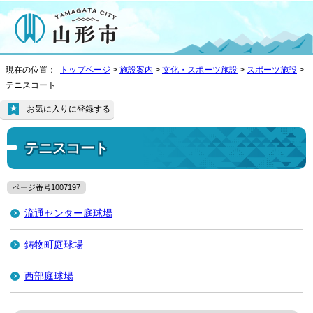
現在の位置：
トップページ
>
施設案内
>
文化・スポーツ施設
>
スポーツ施設
>
テニスコート
お気に入りに登録する
テニスコート
ページ番号1007197
流通センター庭球場
鋳物町庭球場
西部庭球場