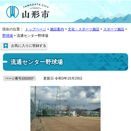
現在の位置：
トップページ
>
施設案内
>
文化・スポーツ施設
>
スポーツ施設
>
野球場
> 流通センター野球場
お気に入りに登録する
流通センター野球場
更新日 令和3年10月29日
ページ番号1002007