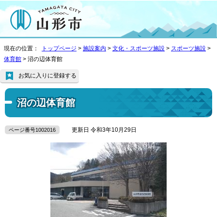
現在の位置：
トップページ
>
施設案内
>
文化・スポーツ施設
>
スポーツ施設
>
体育館
> 沼の辺体育館
お気に入りに登録する
沼の辺体育館
更新日 令和3年10月29日
ページ番号1002016