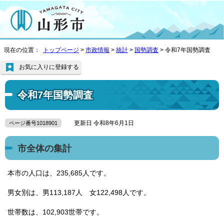
現在の位置：
トップページ
>
市政情報
>
統計
>
国勢調査
> 令和7年国勢調査
お気に入りに登録する
令和7年国勢調査
更新日 令和8年6月1日
ページ番号1018901
市全体の集計
本市の人口は、235,685人です。
男女別は、男113,187人 女122,498人です。
世帯数は、102,903世帯です。