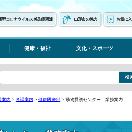
新型コロナウイルス感染症関連
山形市の魅力
お気に入
健康・福祉
文化・スポーツ
課案内
>
各課案内
>
健康医療部
> 動物愛護センター 業務案内