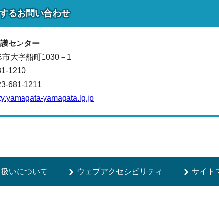
する
お問い合わせ
愛護センター
山形市大字船町1030－1
81-1210
681-1211
y.yamagata-yamagata.lg.jp
り扱いについて
ウェブアクセシビリティ
サイト