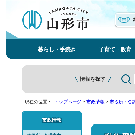
暮らし・手続き
子育て・教育
情報を探す
現在の位置：
トップページ
>
市政情報
>
市役所・各
市政情報