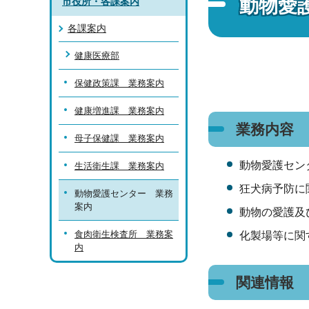
動物愛
市役所・各課案内
各課案内
健康医療部
保健政策課 業務案内
健康増進課 業務案内
業務内容
母子保健課 業務案内
動物愛護セン
生活衛生課 業務案内
狂犬病予防に
動物愛護センター 業務
案内
動物の愛護及
食肉衛生検査所 業務案
化製場等に関
内
関連情報