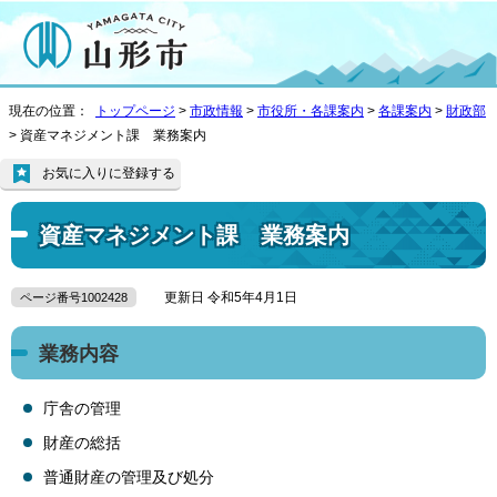
現在の位置：
トップページ
>
市政情報
>
市役所・各課案内
>
各課案内
>
財政部
> 資産マネジメント課 業務案内
お気に入りに登録する
資産マネジメント課 業務案内
更新日 令和5年4月1日
ページ番号1002428
業務内容
庁舎の管理
財産の総括
普通財産の管理及び処分