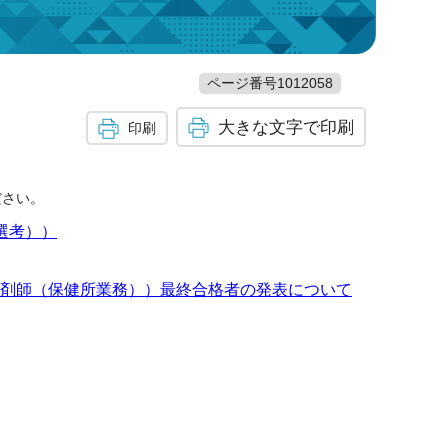
ページ番号1012058
大きな文字で印刷
印刷
ださい。
選考））
剤師（保健所業務））最終合格者の発表について