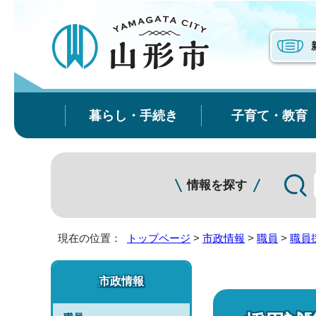
暮らし・手続き
子育て・教育
情報を探す
現在の位置：
トップページ
>
市政情報
>
職員
>
職員
市政情報