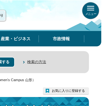
メニュー
り
産業・ビジネス
市政情報
検索の方法
s Campus 山形）
お気に入りに登録する