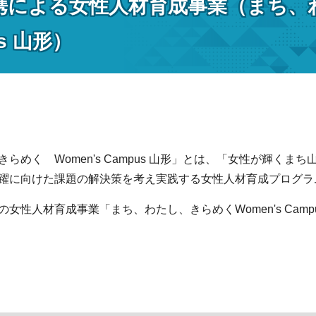
携による女性人材育成事業（まち、わ
us 山形）
らめく Women's Campus 山形」とは、「女性が輝く
躍に向けた課題の解決策を考え実践する女性人材育成プログラ
女性人材育成事業「まち、わたし、きらめくWomen's Cam