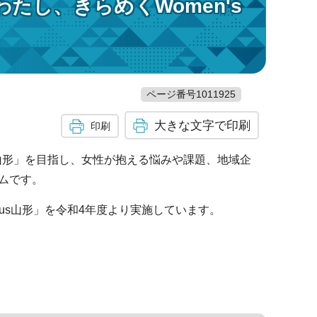
たし、きらめくWomen's
ページ番号1011925
大きな文字で印刷
印刷
まち山形」を目指し、女性が抱える悩みや課題、地域企
ムです。
pus山形」を令和4年度より実施しています。