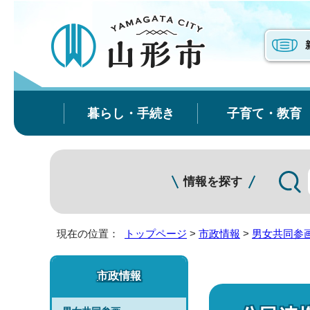
暮らし・手続き
子育て・教育
情報を探す
現在の位置：
トップページ
>
市政情報
>
男女共同参
市政情報