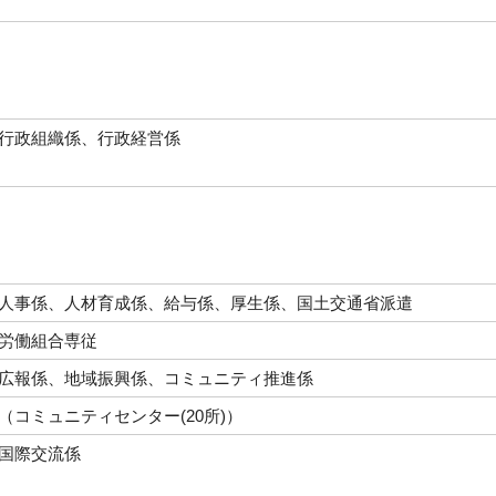
行政組
織
係、行政経営係
人事係、人材育成係、給与係、厚生係、国土交通省派遣
労働組合専従
広報係、地域振興係、コミュニティ推進係
（コミュニティセンター(20所)）
国際交流係