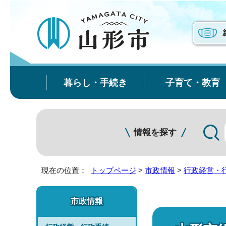
暮らし・手続き
子育て・教育
情報を探す
現在の位置：
トップページ
>
市政情報
>
行政経営・
市政情報