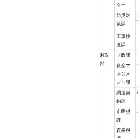
ター
防災対
策課
工事検
査課
財政
財政課
部
資産マ
ネジメ
ント課
調達契
約課
市民税
課
資産税