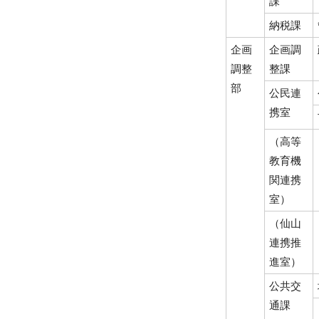
課
納税課
企画
企画調
調整
整課
部
公民連
携室
（高等
教育機
関連携
室）
（仙山
連携推
進室）
公共交
通課