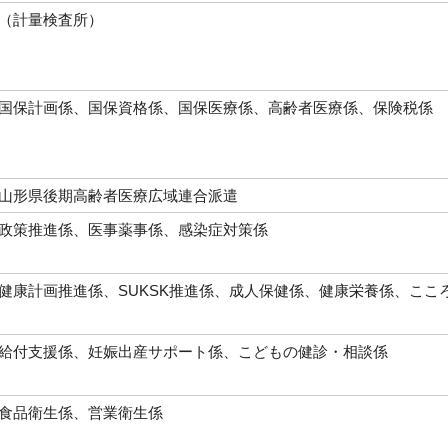
（計量検査所）
国保計画係、国保資格係、国保医療係、高齢者医療係、保険税係
山形県後期高齢者医療広域連合派遣
政策推進係、医事薬事係、感染症対策係
健康計画推進係、SUKSK推進係、成人保健係、健康栄養係、ここ
給付支援係、妊娠出産サポート係、こどもの健診・相談係
食品衛生係、営業衛生係