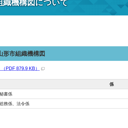
組織機構図について
山形市組織機構図
PDF 879.9 KB）
係
秘書係
総務係、法令係