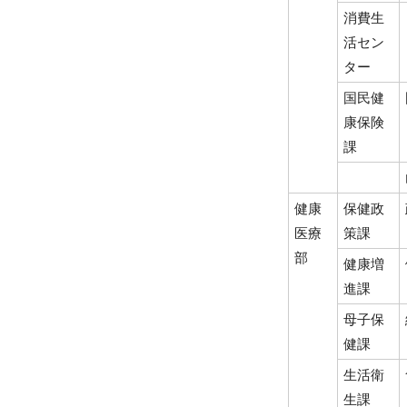
消費生
活セン
ター
国民健
康保険
課
健康
保健政
医療
策課
部
健康増
進課
母子保
健課
生活衛
生課