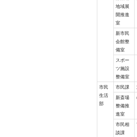
地域展
開推進
室
新市民
会館整
備室
スポー
ツ施設
整備室
市民
市民課
生活
新斎場
部
整備推
進室
市民相
談課