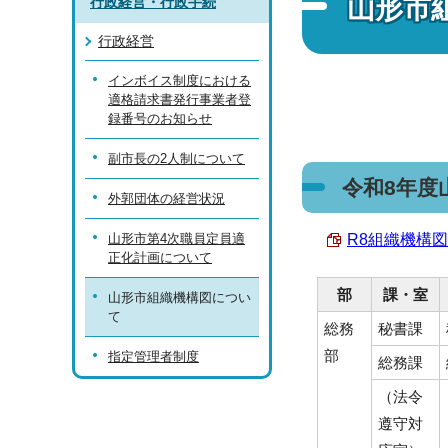
山形市
行政経営・行政手続
行政経営
インボイス制度における
適格請求書発行事業者登
録番号のお知らせ
副市長の2人制について
令和8年度
外郭団体の経営状況
山形市第4次職員定員適
R8組織機構図 （
正化計画について
部
課・室
山形市組織機構図につい
て
総務
秘書課
部
指定管理者制度
総務課
（法令
遵守対