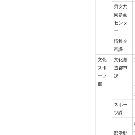
男女共
同参画
センタ
ー
情報企
画課
文化
文化創
スポ
造都市
ーツ
課
部
スポー
ツ課
部活動