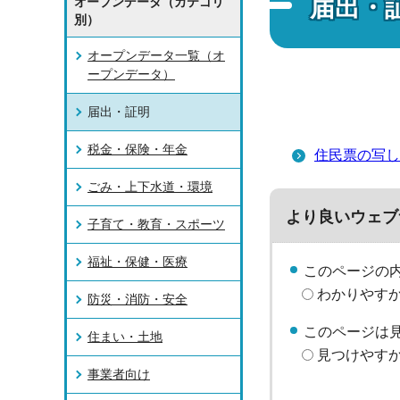
届出・
オープンデータ（カテゴリ
別）
オープンデータ一覧（オ
ープンデータ）
届出・証明
税金・保険・年金
住民票の写し
ごみ・上下水道・環境
より良いウェブ
子育て・教育・スポーツ
福祉・保健・医療
このページの
わかりやす
防災・消防・安全
このページは
住まい・土地
見つけやす
事業者向け