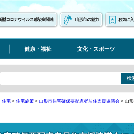
新型コロナウイルス感染症関連
山形市の魅力
お気に入
健康・福祉
文化・スポーツ
・住宅
>
住宅施策
>
山形市住宅確保要配慮者居住支援協議会
> 山